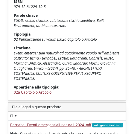
ISBN
979-12-81229-10-5
Parole chiave
SUOD; rischio sismico; valutazione rischio speditiva; Built
Environment; ambiente costruito
Tipologia
02 Pubblicazione su volume::02a Capitolo o Articolo
Citazione
Eventi emergenziali naturali ad accadimento rapido nell’ambiente
costruito: sisma / Bernabei, Letizia; Bernardini, Gabriele; Russo,
Martina; D’Amico, Alessandro; Curra, Edoardo; Mochi, Giovanni;
Quagliarini, Enrico. - (2024), pp. 35-48. - ARCHITETTURA
SOSTENIBILE. CULTURE COSTRUTTIVE PER IL RECUPERO
SOSTENIBILE.
Appartiene alla tipologia:
02a Capitolo o Articolo
File allegati a questo prodotto
File
Bernabei_Eventi-emergenziali-naturali_2024 .pdf
solo gestori archivio
Note: Copertina, dati editoriali, introduzione, capitolo, bibliografia,