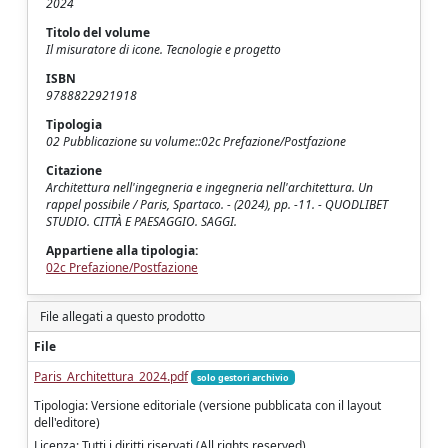
2024
Titolo del volume
Il misuratore di icone. Tecnologie e progetto
ISBN
9788822921918
Tipologia
02 Pubblicazione su volume::02c Prefazione/Postfazione
Citazione
Architettura nell'ingegneria e ingegneria nell'architettura. Un
rappel possibile / Paris, Spartaco. - (2024), pp. -11. - QUODLIBET
STUDIO. CITTÀ E PAESAGGIO. SAGGI.
Appartiene alla tipologia:
02c Prefazione/Postfazione
File allegati a questo prodotto
File
Paris_Architettura_2024.pdf
solo gestori archivio
Tipologia: Versione editoriale (versione pubblicata con il layout
dell'editore)
Licenza: Tutti i diritti riservati (All rights reserved)