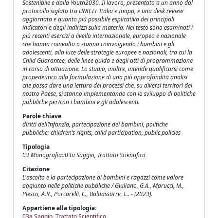
Sostenibile e dalla Youth2030. Il lavoro, presentato a un anno dal
protocollo siglato tra UNICEF Italia e Inapp, è una desk review
aggiornata e quanto più possibile esplicativa dei principali
indicatori e degli indirizzi sulla materia. Nel testo sono esaminati i
più recenti esercizi a livello internazionale, europeo e nazionale
che hanno coinvolto o stanno coinvolgendo i bambini e gli
adolescenti, alla luce delle strategie europee e nazionali, tra cui la
Child Guarantee, delle linee guida e degli atti di programmazione
in corso di attuazione. Lo studio, inoltre, intende qualificarsi come
propedeutico alla formulazione di una più approfondita analisi
che possa dare una lettura dei processi che, su diversi territori del
nostro Paese, si stanno implementando con lo sviluppo di politiche
pubbliche per/con i bambini e gli adolescenti.
Parole chiave
diritti dell’infanzia, partecipazione dei bambini, politiche
pubbliche; children’s rights, child participation, public policies
Tipologia
03 Monografia::03a Saggio, Trattato Scientifico
Citazione
L'ascolto e la partecipazione di bambini e ragazzi come valore
aggiunto nelle politiche pubbliche / Giuliano, G.A., Marucci, M.,
Piesco, A.R., Porcarelli, C., Baldassarre, L.. - (2023).
Appartiene alla tipologia:
03a Saggio, Trattato Scientifico