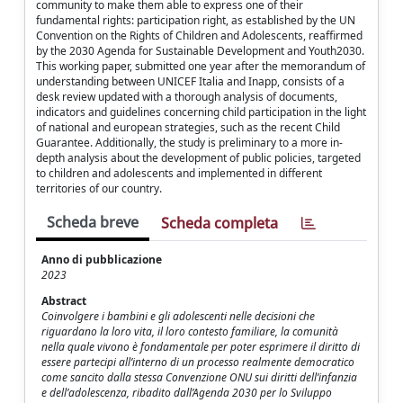
community to make them able to express one of their
fundamental rights: participation right, as established by the UN
Convention on the Rights of Children and Adolescents, reaffirmed
by the 2030 Agenda for Sustainable Development and Youth2030.
This working paper, submitted one year after the memorandum of
understanding between UNICEF Italia and Inapp, consists of a
desk review updated with a thorough analysis of documents,
indicators and guidelines concerning child participation in the light
of national and european strategies, such as the recent Child
Guarantee. Additionally, the study is preliminary to a more in-
depth analysis about the development of public policies, targeted
to children and adolescents and implemented in different
territories of our country.
Scheda breve
Scheda completa
Anno di pubblicazione
2023
Abstract
Coinvolgere i bambini e gli adolescenti nelle decisioni che
riguardano la loro vita, il loro contesto familiare, la comunità
nella quale vivono è fondamentale per poter esprimere il diritto di
essere partecipi all’interno di un processo realmente democratico
come sancito dalla stessa Convenzione ONU sui diritti dell’infanzia
e dell’adolescenza, ribadito dall’Agenda 2030 per lo Sviluppo