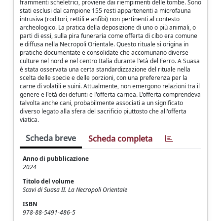
frammenti scheletrici, proviene dai riempimenti delle tombe. Sono
stati esclusi dal campione 155 resti appartenenti a microfauna
intrusiva (roditori, rettili e anfibi) non pertinenti al contesto
archeologico. La pratica della deposizione di uno o più animali, o
parti di essi, sulla pira funeraria come offerta di cibo era comune
e diffusa nella Necropoli Orientale. Questo rituale si origina in
pratiche documentate e consolidate che accomunano diverse
culture nel nord e nel centro Italia durante l'età del Ferro. A Suasa
è stata osservata una certa standardizzazione del rituale nella
scelta delle specie e delle porzioni, con una preferenza per la
carne di volatili e suini. Attualmente, non emergono relazioni tra il
genere e l'età dei defunti e l'offerta carnea. L'offerta comprendeva
talvolta anche cani, probabilmente associati a un significato
diverso legato alla sfera del sacrificio piuttosto che all'offerta
viatica.
Scheda breve
Scheda completa
Anno di pubblicazione
2024
Titolo del volume
Scavi di Suasa II. La Necropoli Orientale
ISBN
978-88-5491-486-5