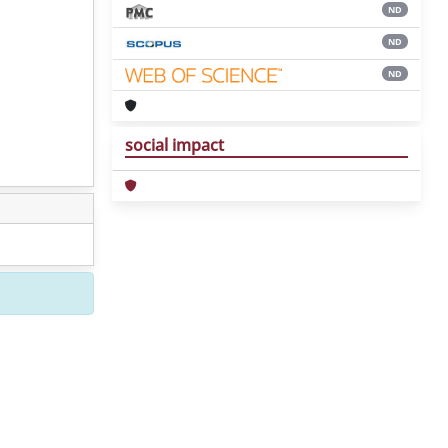
ND
ND
ND
social impact