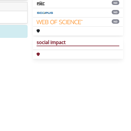
ND
ND
ND
social impact