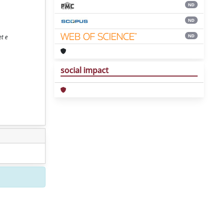
ND
ND
ND
et e
social impact