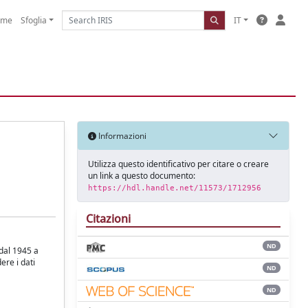
ome
Sfoglia
IT
Informazioni
Utilizza questo identificativo per citare o creare
un link a questo documento:
https://hdl.handle.net/11573/1712956
Citazioni
ND
 dal 1945 a
ere i dati
ND
ND