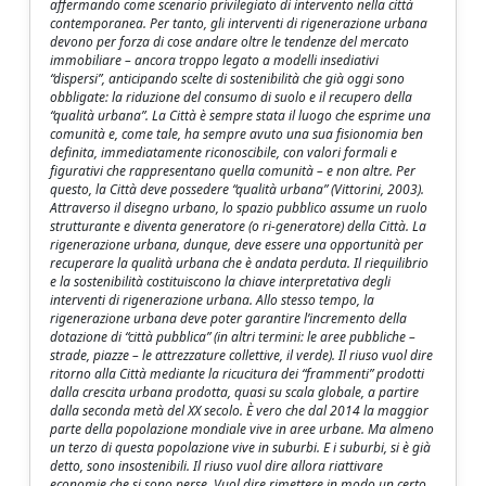
affermando come scenario privilegiato di intervento nella città
contemporanea. Per tanto, gli interventi di rigenerazione urbana
devono per forza di cose andare oltre le tendenze del mercato
immobiliare – ancora troppo legato a modelli insediativi
“dispersi”, anticipando scelte di sostenibilità che già oggi sono
obbligate: la riduzione del consumo di suolo e il recupero della
“qualità urbana”. La Città è sempre stata il luogo che esprime una
comunità e, come tale, ha sempre avuto una sua fisionomia ben
definita, immediatamente riconoscibile, con valori formali e
figurativi che rappresentano quella comunità – e non altre. Per
questo, la Città deve possedere “qualità urbana” (Vittorini, 2003).
Attraverso il disegno urbano, lo spazio pubblico assume un ruolo
strutturante e diventa generatore (o ri-generatore) della Città. La
rigenerazione urbana, dunque, deve essere una opportunità per
recuperare la qualità urbana che è andata perduta. Il riequilibrio
e la sostenibilità costituiscono la chiave interpretativa degli
interventi di rigenerazione urbana. Allo stesso tempo, la
rigenerazione urbana deve poter garantire l’incremento della
dotazione di “città pubblica” (in altri termini: le aree pubbliche –
strade, piazze – le attrezzature collettive, il verde). Il riuso vuol dire
ritorno alla Città mediante la ricucitura dei “frammenti” prodotti
dalla crescita urbana prodotta, quasi su scala globale, a partire
dalla seconda metà del XX secolo. È vero che dal 2014 la maggior
parte della popolazione mondiale vive in aree urbane. Ma almeno
un terzo di questa popolazione vive in suburbi. E i suburbi, si è già
detto, sono insostenibili. Il riuso vuol dire allora riattivare
economie che si sono perse. Vuol dire rimettere in modo un certo