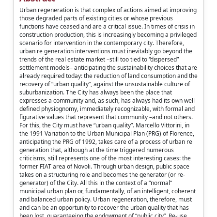
Urban regeneration is that complex of actions aimed at improving
those degraded parts of existing cities or whose previous
functions have ceased and are a critical issue. In times of crisis in
construction production, this is increasingly becoming a privileged
scenario for intervention in the contemporary city. Therefore,
urban re generation interventions must inevitably go beyond the
trends of the real estate market –still too tied to “dispersed”
settlement models– anticipating the sustainability choices that are
already required today: the reduction of land consumption and the
recovery of “urban quality”, against the unsustainable culture of
suburbanization. The City has always been the place that
expresses a community and, as such, has always had its own well-
defined physiognomy, immediately recognizable, with formal and
figurative values that represent that community –and not others.
For this, the City must have “urban quality”. Marcello Vittorini, in
the 1991 Variation to the Urban Municipal Plan (PRG) of Florence,
anticipating the PRG of 1992, takes care of a process of urban re
generation that, although at the time triggered numerous
criticisms, still represents one of the most interesting cases: the
former FIAT area of Novoli. Through urban design, public space
takes on a structuring role and becomes the generator (or re-
generator) of the City. All this in the context of a “normal”
municipal urban plan or, fundamentally, of an intelligent, coherent
and balanced urban policy. Urban regeneration, therefore, must
and can be an opportunity to recover the urban quality that has
been lost, guaranteeing the endowment of “public city”. Re-use