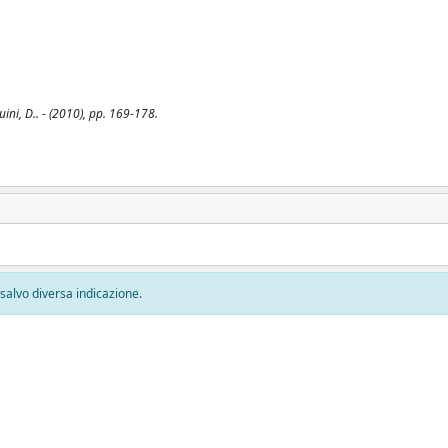
ini, D.. - (2010), pp. 169-178.
, salvo diversa indicazione.