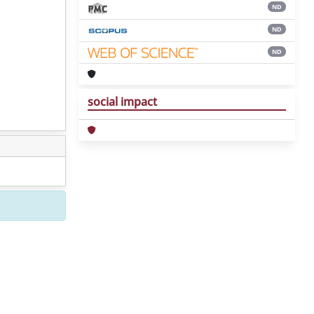
ND
ND
ND
social impact