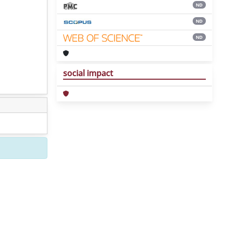
ND
ND
ND
social impact