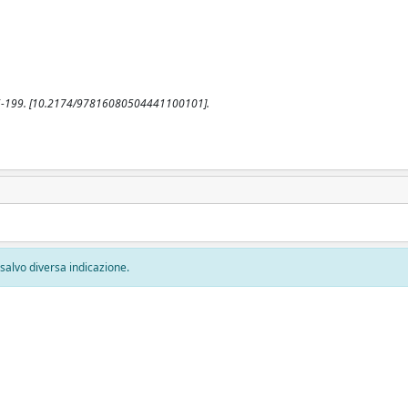
. 196-199. [10.2174/97816080504441100101].
, salvo diversa indicazione.