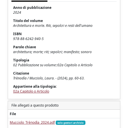
Anno di pubblicazione
2024
Titolo del volume
Architettura e morte. Riti, sepolcri e resti dell'umano
ISBN
978-88-6242-940-5
Parole chiave
architettura; morte; riti; sepolcri; manifesto; sonoro
Tipologia
02 Pubblicazione su volume::02a Capitolo o Articolo
Citazione
Trènodìa / Mucciolo, Laura. - (2024), pp. 60-63.
Appartiene alla tipologia:
02a Capitolo o Articolo
File allegati a questo prodotto
File
Mucciolo_Trènodìa_2024.pdf
solo gestori archivio