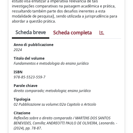
estudo visa enfatizar a imperativa relevância de tais
investigações comparativas na paisagem acadêmica e prática,
ressaltando também parte dos desafios inerentes a esta
modalidade de pesquisa‖, sendo utilizada a jurisprudência para
abordar a questão prática.
Scheda breve
Scheda completa
Anno di pubblicazione
2024
Titolo del volume
Fundamentos e metodologia do ensino jurídico
ISBN
978-85-5523-559-7
Parole chiave
direito comparado; metodologia; ensino jurídico
Tipologia
02 Pubblicazione su volume::02a Capitolo o Articolo
Citazione
Reflexões sobre o direito comparado / MARTINS DOS SANTOS
BENEVIDES, Camilla; ANDREOTTI PAULO DE OLIVEIRA, Leonardo. -
(2024), pp. 78-87.