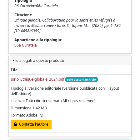
Tipologia
06 Curatela::06a Curatela
Citazione
Éthique globale. Collaboration pour la santé et les réfugiés à
travers la Méditerranée / Iorio, S., Tofani, M.. - (2024), pp. 1-180.
[10.4458/6359]
Appartiene alla tipologia:
06a Curatela
File allegati a questo prodotto
File
Iorio_Ethique-globale_2024.pdf
solo gestori archivio
Tipologia: Versione editoriale (versione pubblicata con il layout
dell'editore)
Licenza: Tutti i diritti riservati (All rights reserved)
Dimensione 1.42 MB
Formato Adobe PDF
Contatta l'autore