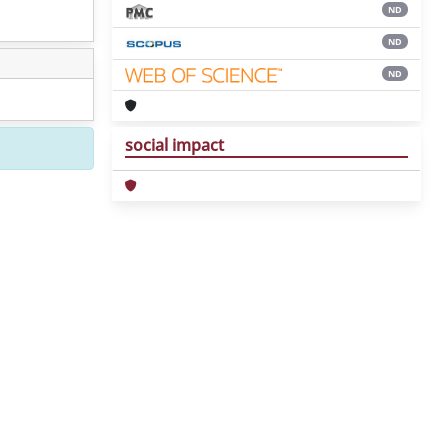
ND
ND
ND
social impact