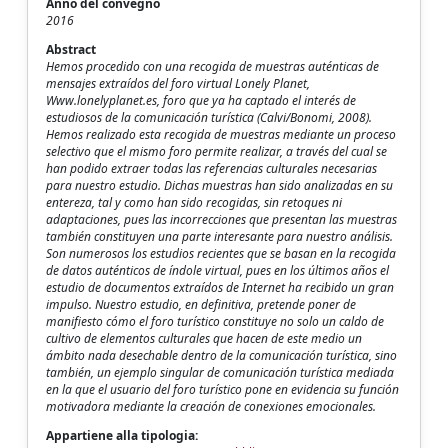
Anno del convegno
2016
Abstract
Hemos procedido con una recogida de muestras auténticas de
mensajes extraídos del foro virtual Lonely Planet,
Www.lonelyplanet.es, foro que ya ha captado el interés de
estudiosos de la comunicación turística (Calvi/Bonomi, 2008).
Hemos realizado esta recogida de muestras mediante un proceso
selectivo que el mismo foro permite realizar, a través del cual se
han podido extraer todas las referencias culturales necesarias
para nuestro estudio. Dichas muestras han sido analizadas en su
entereza, tal y como han sido recogidas, sin retoques ni
adaptaciones, pues las incorrecciones que presentan las muestras
también constituyen una parte interesante para nuestro análisis.
Son numerosos los estudios recientes que se basan en la recogida
de datos auténticos de índole virtual, pues en los últimos años el
estudio de documentos extraídos de Internet ha recibido un gran
impulso. Nuestro estudio, en definitiva, pretende poner de
manifiesto cómo el foro turístico constituye no solo un caldo de
cultivo de elementos culturales que hacen de este medio un
ámbito nada desechable dentro de la comunicación turística, sino
también, un ejemplo singular de comunicación turística mediada
en la que el usuario del foro turístico pone en evidencia su función
motivadora mediante la creación de conexiones emocionales.
Appartiene alla tipologia: