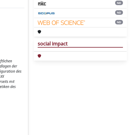
ND
ND
ND
social impact
ftlichen
ndlagen der
iguration des
 XX
seits mit
etiken des