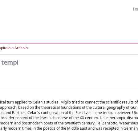
H
pitolo o Articolo
i tempi
l turn applied to Celan's studies. Miglio tried to connect the scientific results of
 approach, based on the theoretical foundations of the cultural geography of Gun
lt and Barthes. Celan's configuration of the East lives in the tension between Ut
 broader context of the Jewish discourse of the XX century. His etherotopic disco
h modern and postmodern poets of the twentieth century, i.e. Zanzotto, Waterhou
early modern times in the poetics of the Middle East and was recepted in German