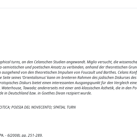
phical turns, an den Celanschen Studien angewandt. Miglio versucht, die wissenscha
eo-semiotischen und poetischen Ansatz zu verbinden, anhand der theoretischen Gru
h ausgehend von den theoretischen Impulsen von Foucault und Barthes. Celans Konf
 Seite seines ‘Orientalismus’ kann im breiteren Rahmen des jüdischen Diskurses des
otopisches Diskurs bietet einen interessanten Ausgangspunkt für den Vergleich einer
terhouse, Tawada; andererseits mit einer anti-klassischen Ästhetik, die in den Po
 in Deutschland bzw. in Goethes Divan rezipiert wurde.
TICA; POESIA DEL NOVECENTO; SPATIAL TURN
MPA. - 6(2008), pp. 251-289.