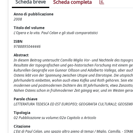
Scheda breve
Scheda completa
Anno di pubblicazione
2008
Titolo del volume
L'Opera e la vita. Paul Celan e gli studi comparatistici
ISBN
9788895044446
Abstract
In diesem Beitrag untersucht Camilla Miglio Vor- und Nachteile des topogra
Resultate der topografischen und geo-historischen Forschung mit einem g
kulturellen Geografie von Gunnar Ollsson und Adalberto Vallega, aber auc
Ostens lebt von der Spannung zwischen Utopie und Eterotopie. Die utopische
Jahrhunderts einbetten, wohin auch etwa Kafka und Roth gehören. Sein eter
modernen und postmodernen Dichtern des XX Jahrhunderts, etwa Zanzotto, Wa
Nahen Ostens schon in frühmoderner Zeit gängig war, und im Westen gerade
Parole chiave
LETTERATURA TEDESCA ED EST EUROPEO; GEOGRAFIA CULTURALE; GEOSEMIO
Tipologia
02 Pubblicazione su volume::02a Capitolo o Articolo
Citazione
L'Est di Paul Celan, uno spazio altro pieno di tempi / Miglio, Camilla. - STA