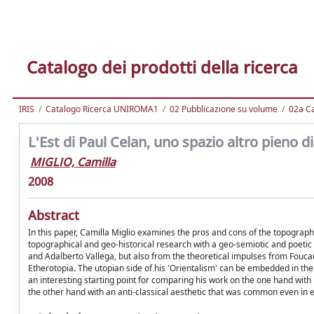
Catalogo dei prodotti della ricerca
IRIS
Catalogo Ricerca UNIROMA1
02 Pubblicazione su volume
02a Ca
L'Est di Paul Celan, uno spazio altro pieno d
MIGLIO, Camilla
2008
Abstract
In this paper, Camilla Miglio examines the pros and cons of the topographica
topographical and geo-historical research with a geo-semiotic and poetic
and Adalberto Vallega, but also from the theoretical impulses from Foucau
Etherotopia. The utopian side of his 'Orientalism' can be embedded in the
an interesting starting point for comparing his work on the one hand wit
the other hand with an anti-classical aesthetic that was common even in 