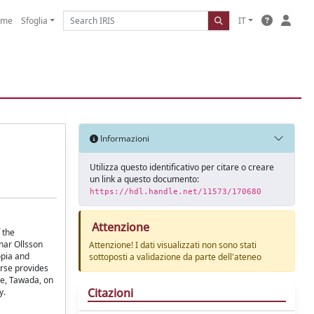
ome
Sfoglia
IT
Informazioni
Utilizza questo identificativo per citare o creare
un link a questo documento:
https://hdl.handle.net/11573/170680
Attenzione
 the
nar Ollsson
Attenzione! I dati visualizzati non sono stati
opia and
sottoposti a validazione da parte dell'ateneo
urse provides
se, Tawada, on
Citazioni
y.