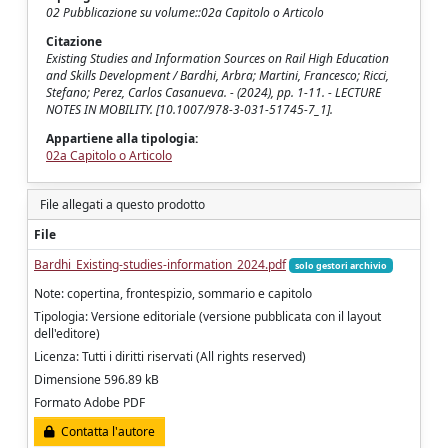
02 Pubblicazione su volume::02a Capitolo o Articolo
Citazione
Existing Studies and Information Sources on Rail High Education
and Skills Development / Bardhi, Arbra; Martini, Francesco; Ricci,
Stefano; Perez, Carlos Casanueva. - (2024), pp. 1-11. - LECTURE
NOTES IN MOBILITY. [10.1007/978-3-031-51745-7_1].
Appartiene alla tipologia:
02a Capitolo o Articolo
File allegati a questo prodotto
File
Bardhi_Existing-studies-information_2024.pdf
solo gestori archivio
Note: copertina, frontespizio, sommario e capitolo
Tipologia: Versione editoriale (versione pubblicata con il layout
dell'editore)
Licenza: Tutti i diritti riservati (All rights reserved)
Dimensione 596.89 kB
Formato Adobe PDF
Contatta l'autore