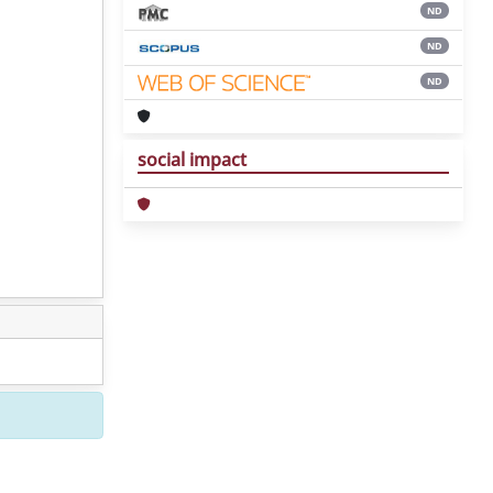
ND
ND
ND
social impact