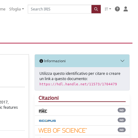
ome
Sfoglia
IT
Informazioni
Utilizza questo identificativo per citare o creare
un link a questo documento:
https://hdl.handle.net/11573/1704479
Citazioni
2017,
ic features
ND
ND
ND