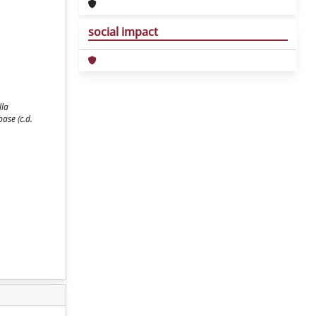
social impact
lla
ase (c.d.