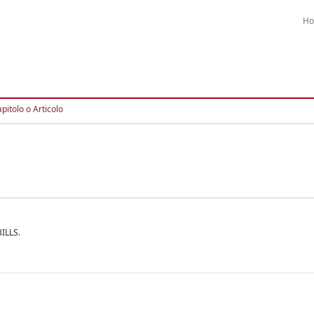
H
pitolo o Articolo
ILLS.