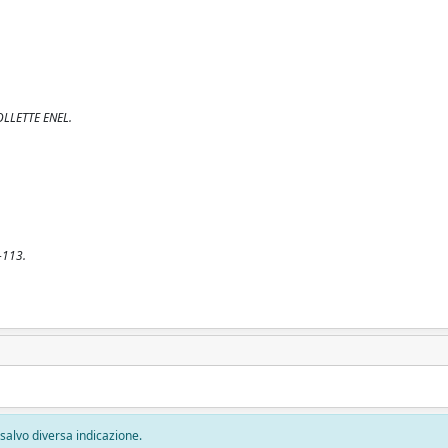
LLETTE ENEL.
2-113.
, salvo diversa indicazione.