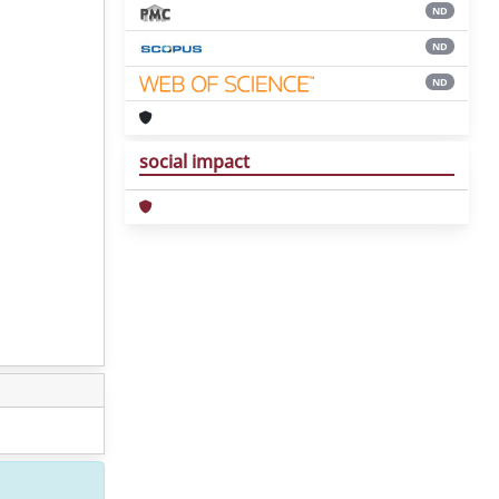
ND
ND
ND
social impact