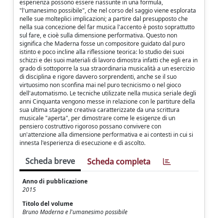
esperienza possono essere riassunte in una formula,
"l'umanesimo possibile", che nel corso del saggio viene esplorata
nelle sue molteplici implicazioni; a partire dal presupposto che
nella sua concezione del far musica l'accento è posto soprattutto
sul fare, e cioè sulla dimensione performativa. Questo non
significa che Maderna fosse un compositore guidato dal puro
istinto e poco incline alla riflessione teorica: lo studio dei suoi
schizzi e dei suoi materiali di lavoro dimostra infatti che egli era in
grado di sottoporre la sua straordinaria musicalità a un esercizio
di disciplina e rigore davvero sorprendenti, anche se il suo
virtuosimo non sconfina mai nel puro tecnicismo o nel gioco
dell'automatismo. Le tecniche utilizzate nella musica seriale degli
anni Cinquanta vengono messe in relazione con le partiture della
sua ultima stagione creativa caratterizzate da una scrittura
musicale "aperta", per dimostrare come le esigenze di un
pensiero costruttivo rigoroso possano convivere con
un'attenzione alla dimensione performativa e ai contesti in cui si
innesta l'esperienza di esecuzione e di ascolto.
Scheda breve
Scheda completa
Anno di pubblicazione
2015
Titolo del volume
Bruno Maderna e l'umanesimo possibile