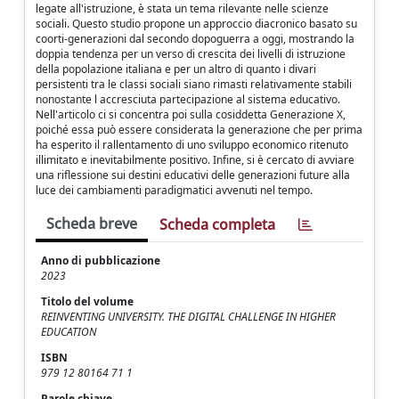
legate all'istruzione, è stata un tema rilevante nelle scienze
sociali. Questo studio propone un approccio diacronico basato su
coorti-generazioni dal secondo dopoguerra a oggi, mostrando la
doppia tendenza per un verso di crescita dei livelli di istruzione
della popolazione italiana e per un altro di quanto i divari
persistenti tra le classi sociali siano rimasti relativamente stabili
nonostante l accresciuta partecipazione al sistema educativo.
Nell'articolo ci si concentra poi sulla cosiddetta Generazione X,
poiché essa può essere considerata la generazione che per prima
ha esperito il rallentamento di uno sviluppo economico ritenuto
illimitato e inevitabilmente positivo. Infine, si è cercato di avviare
una riflessione sui destini educativi delle generazioni future alla
luce dei cambiamenti paradigmatici avvenuti nel tempo.
Scheda breve
Scheda completa
Anno di pubblicazione
2023
Titolo del volume
REINVENTING UNIVERSITY. THE DIGITAL CHALLENGE IN HIGHER
EDUCATION
ISBN
979 12 80164 71 1
Parole chiave