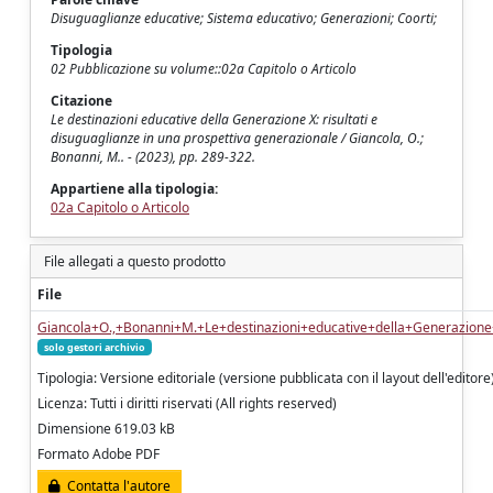
Disuguaglianze educative; Sistema educativo; Generazioni; Coorti;
Tipologia
02 Pubblicazione su volume::02a Capitolo o Articolo
Citazione
Le destinazioni educative della Generazione X: risultati e
disuguaglianze in una prospettiva generazionale / Giancola, O.;
Bonanni, M.. - (2023), pp. 289-322.
Appartiene alla tipologia:
02a Capitolo o Articolo
File allegati a questo prodotto
File
Giancola+O.,+Bonanni+M.+Le+destinazioni+educative+della+Generazione+
solo gestori archivio
Tipologia: Versione editoriale (versione pubblicata con il layout dell'editore
Licenza: Tutti i diritti riservati (All rights reserved)
Dimensione 619.03 kB
Formato Adobe PDF
Contatta l'autore