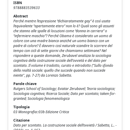
ISBN
9788883539633
Abstract
Perché mentre l’espressione “dichiaratamente gay” è così usata
l’equivalente “apertamente etero” non lo è? Quali sono gli assunti
che stanno alle spalle di locuzioni come “donna in carriera” o
“infermiere maschio”? Perché Obama è considerato un uomo di
colore con una madre bianca anziché un uomo bianco con un
padre di colore? È davvero così naturale scandire lo scorrere del
tempo con cicli di sette giorni che chiamiamo settimane? Nel
rispondere a queste domande, Zerubavel analizza la sociologia
cognitiva della costruzione sociale dell'ovvietà e del dato per
scontato. Il volume è tradotto, curato e introdotto ("Sullo sfondo
della realtà sociale: quello che succede quando non succede
niente", pp. 7-27) da Lorenzo Sabetta.
Parole chiave
Rutgers School of Sociology; Eviatar Zerubavel; Teoria sociologica;
Sociologia cognitiva; Ricerca Sociale; Dato per scontato; taken-for-
granted; Sociologia fenomenologica
Tipologia
03 Monografia::03b Edizione Critica
Citazione
Dato per scontato. La costruzione sociale dell’ovvietà / Sabetta, L.. -