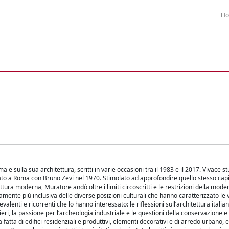
H
 sulla sua architettura, scritti in varie occasioni tra il 1983 e il 2017. Vivace st
eato a Roma con Bruno Zevi nel 1970. Stimolato ad approfondire quello stesso capi
ettura moderna, Muratore andò oltre i limiti circoscritti e le restrizioni della mode
amente più inclusiva delle diverse posizioni culturali che hanno caratterizzato le
valenti e ricorrenti che lo hanno interessato: le riflessioni sull’architettura italian
ntieri, la passione per l’archeologia industriale e le questioni della conservazione 
 fatta di edifici residenziali e produttivi, elementi decorativi e di arredo urbano, ed