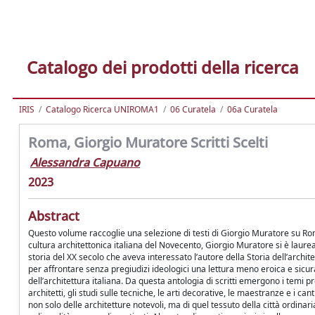
Catalogo dei prodotti della ricerca
IRIS
Catalogo Ricerca UNIROMA1
06 Curatela
06a Curatela
Roma, Giorgio Muratore Scritti Scelti
Alessandra Capuano
2023
Abstract
Questo volume raccoglie una selezione di testi di Giorgio Muratore su Roma e
cultura architettonica italiana del Novecento, Giorgio Muratore si è laur
storia del XX secolo che aveva interessato l’autore della Storia dell’archit
per affrontare senza pregiudizi ideologici una lettura meno eroica e sicur
dell’architettura italiana. Da questa antologia di scritti emergono i temi pre
architetti, gli studi sulle tecniche, le arti decorative, le maestranze e i ca
non solo delle architetture notevoli, ma di quel tessuto della città ordinaria