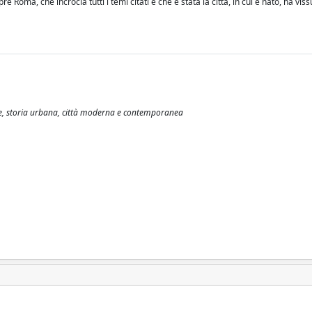
e Roma, che incrocia tutti i temi citati e che è stata la città, in cui e nato, ha viss
sse, storia urbana, città moderna e contemporanea