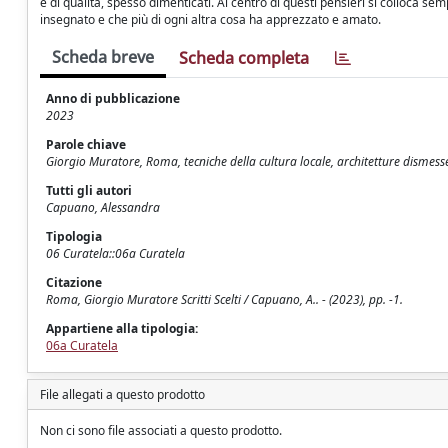
e di qualità, spesso dimenticati. Al centro di questi pensieri si colloca sempr
insegnato e che più di ogni altra cosa ha apprezzato e amato.
Scheda breve
Scheda completa
Anno di pubblicazione
2023
Parole chiave
Giorgio Muratore, Roma, tecniche della cultura locale, architetture disme
Tutti gli autori
Capuano, Alessandra
Tipologia
06 Curatela::06a Curatela
Citazione
Roma, Giorgio Muratore Scritti Scelti / Capuano, A.. - (2023), pp. -1.
Appartiene alla tipologia:
06a Curatela
File allegati a questo prodotto
Non ci sono file associati a questo prodotto.