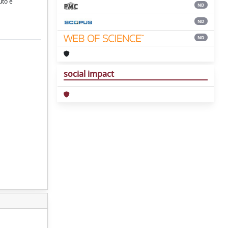
uto e
ND
ND
ND
social impact