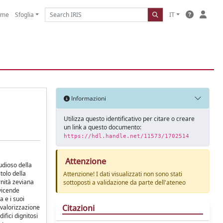
ome
Sfoglia
IT
Informazioni
Utilizza questo identificativo per citare o creare
un link a questo documento:
https://hdl.handle.net/11573/1702514
Attenzione
udioso della
tolo della
Attenzione! I dati visualizzati non sono stati
rnità zeviana
sottoposti a validazione da parte dell'ateneo
 vicende
a e i suoi
Citazioni
e valorizzazione
ifici dignitosi