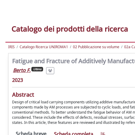
Catalogo dei prodotti della ricerca
IRIS
Catalogo Ricerca UNIROMA1
02 Pubblicazione su volume
02a Ca
Fatigue and Fracture of Additively Manufact
Berto F.
Ultimo
2023
Abstract
Design of critical load carrying components utilizing additive manufacturing
components made by AM processes are subjected to cyclic loads, and fat
conventional methods. To better understand the fatigue behavior of AM me
considered. These include the effects of defects, residual stresses, surfac
states. In this article, these features are reviewed and illustrated by ref
Scheda breve
Scheda completa