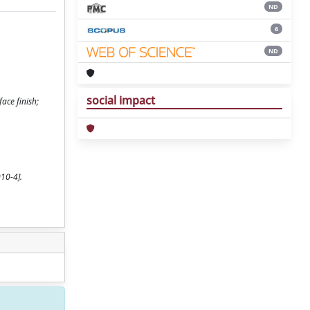
ND
6
ND
social impact
ace finish;
010-4].