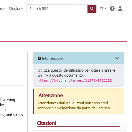
ome
Sfoglia
IT
Informazioni
Utilizza questo identificativo per citare o creare
un link a questo documento:
https://hdl.handle.net/11573/1702155
Attenzione
d carrying
Attenzione! I dati visualizzati non sono stati
 by
sottoposti a validazione da parte dell'ateneo
st be
ons, and stress
Citazioni