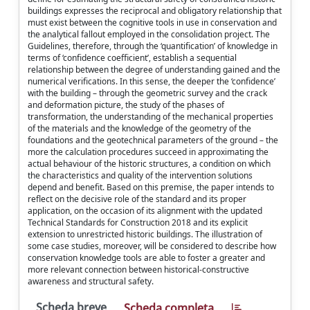
buildings expresses the reciprocal and obligatory relationship that
must exist between the cognitive tools in use in conservation and
the analytical fallout employed in the consolidation project. The
Guidelines, therefore, through the ‘quantification’ of knowledge in
terms of ‘confidence coefficient’, establish a sequential
relationship between the degree of understanding gained and the
numerical verifications. In this sense, the deeper the ‘confidence’
with the building – through the geometric survey and the crack
and deformation picture, the study of the phases of
transformation, the understanding of the mechanical properties
of the materials and the knowledge of the geometry of the
foundations and the geotechnical parameters of the ground – the
more the calculation procedures succeed in approximating the
actual behaviour of the historic structures, a condition on which
the characteristics and quality of the intervention solutions
depend and benefit. Based on this premise, the paper intends to
reflect on the decisive role of the standard and its proper
application, on the occasion of its alignment with the updated
Technical Standards for Construction 2018 and its explicit
extension to unrestricted historic buildings. The illustration of
some case studies, moreover, will be considered to describe how
conservation knowledge tools are able to foster a greater and
more relevant connection between historical-constructive
awareness and structural safety.
Scheda breve
Scheda completa