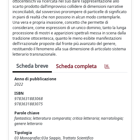
ottocenteschi va ricercata nel suo dare rappresentazione allo
scarto prodotto dall’improvviso collidere di dimensioni narrative
inconciliabili, dal sovversivo prorompere di particelle di significato
in piani di realtà che non possono in alcun modo contemplarle.
Una vera e propria invasione, concetto che permette di
considerare, come espressioni di un unico dominio, tanto la lunga
processione di mostri e apparizioni spettrali messa in scena dalla
tradizione ottocentesca, quanto le meno esibite manifestazioni
dell’irrazionale proposte dal fronte più avanzato del genere,
restituendo il fenomeno alla sua dimensione di articolato sistema
letterario transnazionale.
Scheda breve
Scheda completa
Anno di pubblicazione
2022
ISBN
9783631883068
9783631883075
Parole chiave
fantastico; letteratura comparata; critica letteraria; narratologia;
genere letterario
Tipologia
03 Monografia::03a Saggio, Trattato Scientifico