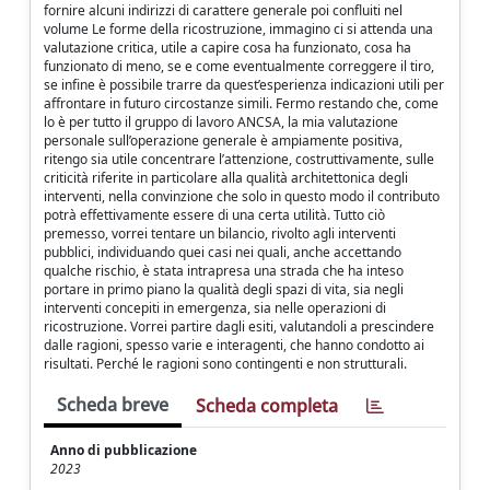
fornire alcuni indirizzi di carattere generale poi confluiti nel
volume Le forme della ricostruzione, immagino ci si attenda una
valutazione critica, utile a capire cosa ha funzionato, cosa ha
funzionato di meno, se e come eventualmente correggere il tiro,
se infine è possibile trarre da quest’esperienza indicazioni utili per
affrontare in futuro circostanze simili. Fermo restando che, come
lo è per tutto il gruppo di lavoro ANCSA, la mia valutazione
personale sull’operazione generale è ampiamente positiva,
ritengo sia utile concentrare l’attenzione, costruttivamente, sulle
criticità riferite in particolare alla qualità architettonica degli
interventi, nella convinzione che solo in questo modo il contributo
potrà effettivamente essere di una certa utilità. Tutto ciò
premesso, vorrei tentare un bilancio, rivolto agli interventi
pubblici, individuando quei casi nei quali, anche accettando
qualche rischio, è stata intrapresa una strada che ha inteso
portare in primo piano la qualità degli spazi di vita, sia negli
interventi concepiti in emergenza, sia nelle operazioni di
ricostruzione. Vorrei partire dagli esiti, valutandoli a prescindere
dalle ragioni, spesso varie e interagenti, che hanno condotto ai
risultati. Perché le ragioni sono contingenti e non strutturali.
Scheda breve
Scheda completa
Anno di pubblicazione
2023