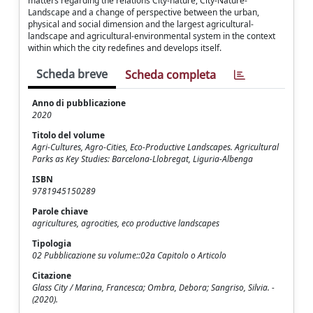
matters regarding the relations City-nature, City-Nature-
Landscape and a change of perspective between the urban,
physical and social dimension and the largest agricultural-
landscape and agricultural-environmental system in the context
within which the city redefines and develops itself.
Scheda breve
Scheda completa
Anno di pubblicazione
2020
Titolo del volume
Agri-Cultures, Agro-Cities, Eco-Productive Landscapes. Agricultural
Parks as Key Studies: Barcelona-Llobregat, Liguria-Albenga
ISBN
9781945150289
Parole chiave
agricultures, agrocities, eco productive landscapes
Tipologia
02 Pubblicazione su volume::02a Capitolo o Articolo
Citazione
Glass City / Marina, Francesca; Ombra, Debora; Sangriso, Silvia. -
(2020).