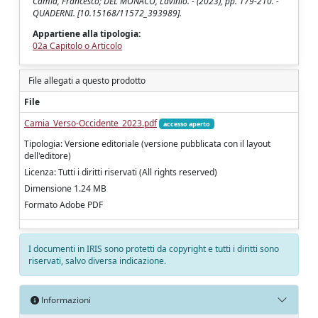
Camia, Francesco; DEL MONACO, Lavinio. - (2023), pp. 179-210. -
QUADERNI. [10.15168/11572_393989].
Appartiene alla tipologia:
02a Capitolo o Articolo
File allegati a questo prodotto
File
Camia_Verso-Occidente_2023.pdf
accesso aperto
Tipologia: Versione editoriale (versione pubblicata con il layout
dell'editore)
Licenza: Tutti i diritti riservati (All rights reserved)
Dimensione 1.24 MB
Formato Adobe PDF
I documenti in IRIS sono protetti da copyright e tutti i diritti sono
riservati, salvo diversa indicazione.
Informazioni