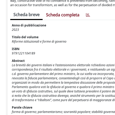
way, constructive vote of no confidence is prevented from becoming, rathe
an occasion for transformism, as well as for the perpetuation of divided m
Scheda breve
Scheda completa
Anno di pubblicazione
2023
Titolo del volume
Riforme istituzionali e forme di governo
ISBN
9791221104189
Abstract
La brevità dei governi italiani e l’astensionismo elettorale richiedono azioni
corrispondenza fra il risultato elettorale e i governanti, e restituendo un sig
c.d. governo parlamentare del primo ministro, la cui scelta va incorporata,
revocata la fiducia parlamentare, consentendogli così di proporre al Capo de
organizzati in modo da permettere la tempestiva discussione delle proposte 
Parlamento qualora voti la sfiducia al governo e qualora il primo ministro 
un voto di sfiducia costruttivo, sul quale deve tuttavia prevalere il potere 
si evita che la sfiducia costruttiva divenga, anziché strumento per la sosti
di trasformismo e “ribaltoni”, come pure del perpetuarsi di maggioranze di
Parole chiave
forma di governo; parlamentarismo; sovranità popolare; stabilità governativa