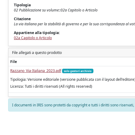
Tipologia
02 Pubblicazione su volume::02a Capitolo o Articolo
Citazione
La via italiana per la stabilità di governo e per la sua corrispondenza al v
Appartiene alla tipologia:
02a Capitolo o Articolo
File allegati a questo prodotto
File
Razzano_Via-Italiana_2023.pdf
solo gestori archivio
Tipologia: Versione editoriale (versione pubblicata con il layout dell'editore
Licenza: Tutti i diritti riservati (All rights reserved)
I documenti in IRIS sono protetti da copyright e tutti i diritti sono riservati
Powered by
IRIS
-
about IRIS
-
Utilizzo dei cookie