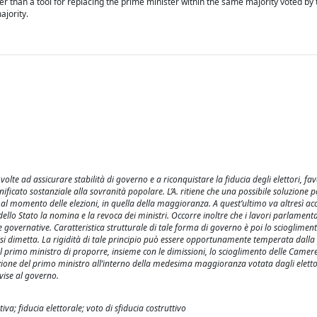
r than a tool for replacing the prime minister within the same majority voted by 
ajority.
 volte ad assicurare stabilità di governo e a riconquistare la fiducia degli elettori, 
nificato sostanziale alla sovranità popolare. L’A. ritiene che una possibile soluzione p
 al momento delle elezioni, in quella della maggioranza. A quest’ultimo va altresì ac
llo Stato la nomina e la revoca dei ministri. Occorre inoltre che i lavori parlamenta
governative. Caratteristica strutturale di tale forma di governo è poi lo sciogliment
si dimetta. La rigidità di tale principio può essere opportunamente temperata dalla 
del primo ministro di proporre, insieme con le dimissioni, lo scioglimento delle Camer
tuzione del primo ministro all’interno della medesima maggioranza votata dagli eletto
vise al governo.
; fiducia elettorale; voto di sfiducia costruttivo