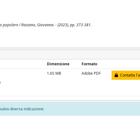
oto popolare / Razzano, Giovanna. - (2023), pp. 373-381.
Dimensione
Formato
1.65 MB
Adobe PDF
Contatta l'
)
, salvo diversa indicazione.