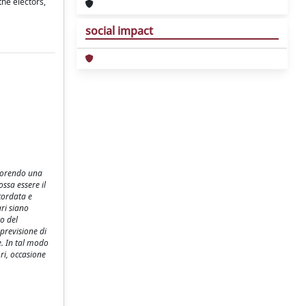
the electors,
social impact
favorendo una
ossa essere il
cordata e
ri siano
o del
previsione di
e. In tal modo
ri, occasione