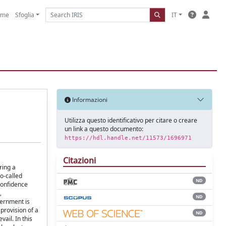
ome
Sfoglia
IT
Informazioni
Utilizza questo identificativo per citare o creare
un link a questo documento:
https://hdl.handle.net/11573/1696971
Citazioni
ring a
o-called
ND
confidence
,
ND
vernment is
 provision of a
ND
ail. In this