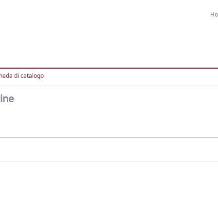
H
heda di catalogo
gine