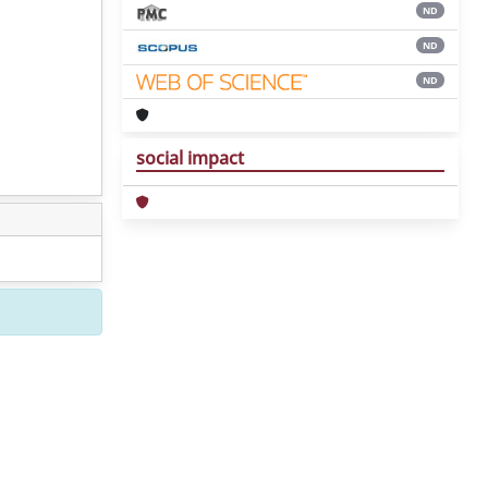
ND
ND
ND
social impact