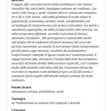
Abstract
Il saggio offre una descrizione della architettura e dei sistemi
costruttivi dei casali della Campagna romana nel medioevo. Qui
castra, ville, burgi e casali, risalenti all'arco temporale compreso
tra il XII e il XIV secolo, uniti nella presenza di nuclei stabili di
popolazione, presentano caratteri simili, manifestando così
un'analogia di risoluzioni non solo tecnico-costruttive, ma anche e
soprattutto tipologiche, sia nella struttura delle cinte murarie, sia
nelle componenti difensive, sia nelle costruzioni di domus,
caminate e di palatia . Tale prerogativa è riconoscibile anche
nell'assetto che le medesime strutture avevano nel corso del
periodo esaminato; un assetto di non sempre facile comprensione
perché spesso oggi nascosto, occultato da ampliamenti e
trasformazioni realizzati in epoca moderna e contemporanea. Il
saggio fornisce dati, attraverso l'analisi delle fonti documentarie,
associata all'analisi diretta delle strutture superstiti, con il relativo
studio delle tecniche costruttive,utili per riconoscere alcuni tipi
ricorrenti di impianti rurali databili proprio al XII-XIII secolo e
conoscere alcuni aspetti dell'attività edilizia romana del tardo-
medioevo.
Parole chiave
campagna romana; architettura; casali
Tipologia
02 Pubblicazione su volume::02a Capitolo o Articolo
Citazione