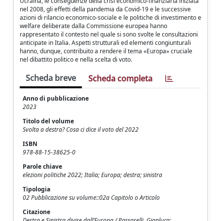
Ucraina, le conseguenze della crisi economico-finanziaria iniziata
nel 2008, gli effetti della pandemia da Covid-19 e le successive
azioni di rilancio economico-sociale e le politiche di investimento e
welfare deliberate dalla Commissione europea hanno
rappresentato il contesto nel quale si sono svolte le consultazioni
anticipate in Italia. Aspetti strutturali ed elementi congiunturali
hanno, dunque, contribuito a rendere il tema «Europa» cruciale
nel dibattito politico e nella scelta di voto.
Scheda breve
Scheda completa
Anno di pubblicazione
2023
Titolo del volume
Svolta a destra? Cosa ci dice il voto del 2022
ISBN
978-88-15-38625-0
Parole chiave
elezioni politiche 2022; Italia; Europa; destra; sinistra
Tipologia
02 Pubblicazione su volume::02a Capitolo o Articolo
Citazione
Destra e Sinistra divise dall’Europa / Passarelli, Gianluca;