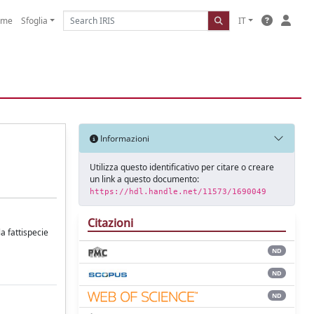
ome
Sfoglia
IT
Informazioni
Utilizza questo identificativo per citare o creare
un link a questo documento:
https://hdl.handle.net/11573/1690049
Citazioni
a fattispecie
ND
ND
ND