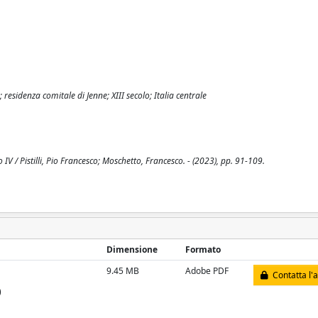
 residenza comitale di Jenne; XIII secolo; Italia centrale
IV / Pistilli, Pio Francesco; Moschetto, Francesco. - (2023), pp. 91-109.
Dimensione
Formato
9.45 MB
Adobe PDF
Contatta l'
)