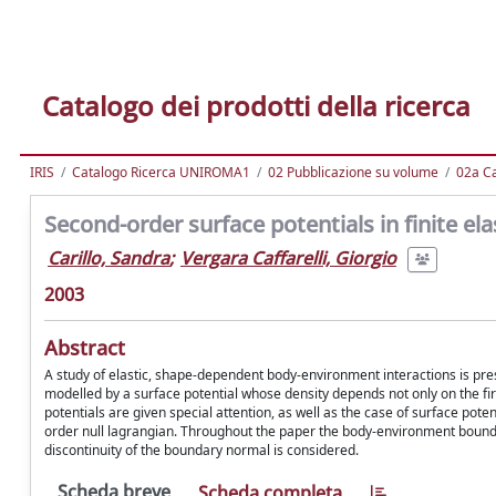
Catalogo dei prodotti della ricerca
IRIS
Catalogo Ricerca UNIROMA1
02 Pubblicazione su volume
02a Ca
Second-order surface potentials in finite elas
Carillo, Sandra
;
Vergara Caffarelli, Giorgio
2003
Abstract
A study of elastic, shape-dependent body-environment interactions is pr
modelled by a surface potential whose density depends not only on the fi
potentials are given special attention, as well as the case of surface pot
order null lagrangian. Throughout the paper the body-environment boundar
discontinuity of the boundary normal is considered.
Scheda breve
Scheda completa