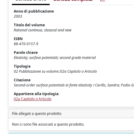
Anno di pubblicazione
2003
Titolo del volume
Rational continua, classical and new
ISBN
88-470-0157-9
Parole chiave
Elasticity; surface potentials; second grade material
Tipologia
02 Pubblicazione su volume::02a Capitolo o Articolo
Citazione
Second-order surface potentials in finite elasticity / Carillo, Sandra; Podio
Appartiene alla tipologia:
02a Capitolo o Articolo
File allegati a questo prodotto
Non ci sono file associati a questo prodotto.