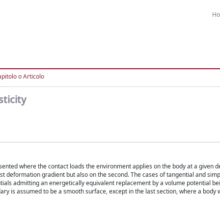
H
pitolo o Articolo
ticity
esented where the contact loads the environment applies on the body at a given 
rst deformation gradient but also on the second. The cases of tangential and sim
entials admitting an energetically equivalent replacement by a volume potential b
y is assumed to be a smooth surface, except in the last section, where a body w