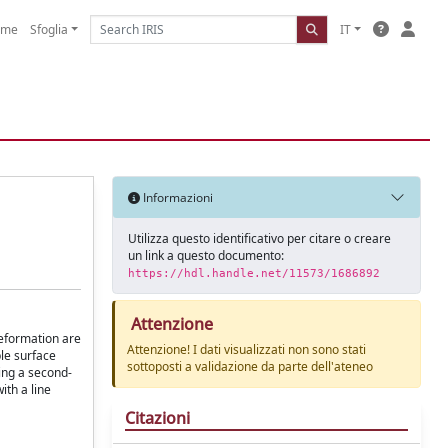
ome
Sfoglia
IT
Informazioni
Utilizza questo identificativo per citare o creare
un link a questo documento:
https://hdl.handle.net/11573/1686892
Attenzione
deformation are
Attenzione! I dati visualizzati non sono stati
ple surface
sottoposti a validazione da parte dell'ateneo
eing a second-
ith a line
Citazioni