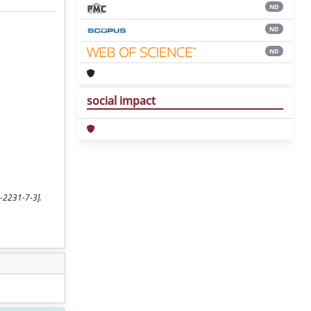
ND
ND
ND
social impact
0-2231-7-3].