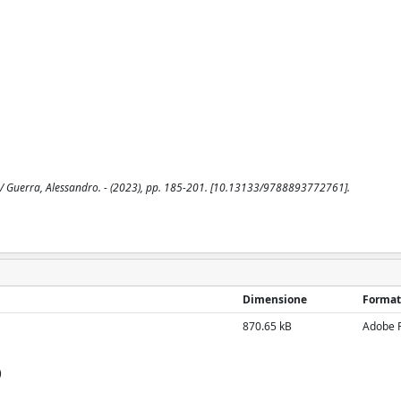
ia / Guerra, Alessandro. - (2023), pp. 185-201. [10.13133/9788893772761].
Dimensione
Format
870.65 kB
Adobe 
)