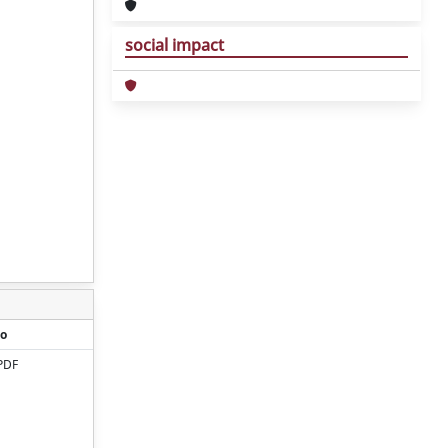
social impact
o
PDF