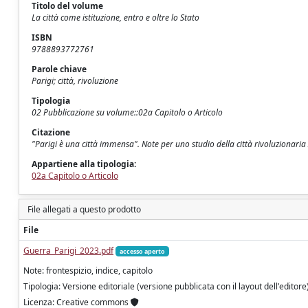
Titolo del volume
La città come istituzione, entro e oltre lo Stato
ISBN
9788893772761
Parole chiave
Parigi; città, rivoluzione
Tipologia
02 Pubblicazione su volume::02a Capitolo o Articolo
Citazione
"Parigi è una città immensa". Note per uno studio della città rivoluzionar
Appartiene alla tipologia:
02a Capitolo o Articolo
File allegati a questo prodotto
File
Guerra_Parigi_2023.pdf
accesso aperto
Note: frontespizio, indice, capitolo
Tipologia: Versione editoriale (versione pubblicata con il layout dell'editore
Licenza: Creative commons