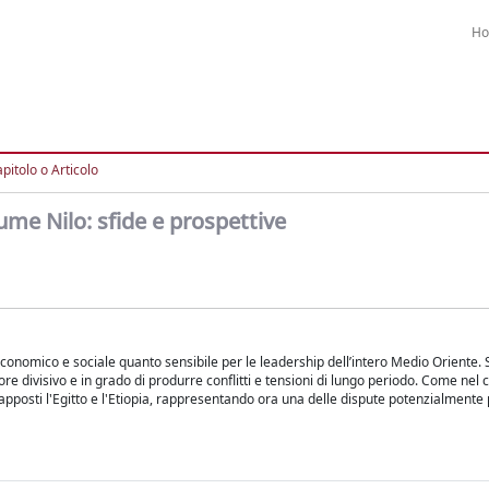
H
pitolo o Articolo
ume Nilo: sfide e prospettive
economico e sociale quanto sensibile per le leadership dell’intero Medio Oriente.
ttore divisivo e in grado di produrre conflitti e tensioni di lungo periodo. Come nel
rapposti l'Egitto e l'Etiopia, rappresentando ora una delle dispute potenzialmente