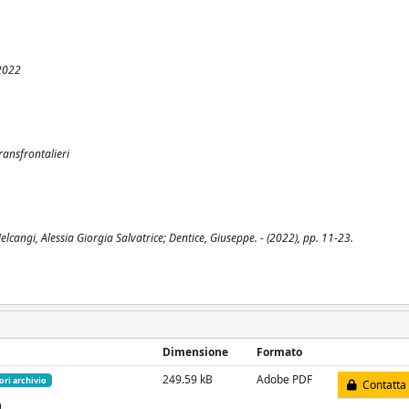
 2022
transfrontalieri
elcangi, Alessia Giorgia Salvatrice; Dentice, Giuseppe. - (2022), pp. 11-23.
Dimensione
Formato
249.59 kB
Adobe PDF
ori archivio
Contatta 
)