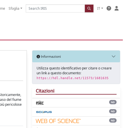
ome
Sfoglia
IT
Informazioni
Utilizza questo identificativo per citare o creare
un link a questo documento:
https://hdl.handle.net/11573/1681635
Citazioni
 Storicamente,
 caso del fiume
ND
 più pericolose
ND
ND