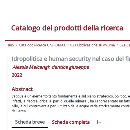
Catalogo dei prodotti della ricerca
IRIS
Catalogo Ricerca UNIROMA1
02 Pubblicazione su volume
02a Ca
Idropolitica e human security nel caso del fi
Alessia Melcangi
;
dentice giuseppe
2022
Abstract
L’acqua è un elemento tanto fondamentale sul piano strategico, politico, 
infatti, la risorsa idrica, al pari di quelle minerali, ha rappresentato un fa
Nilo, la cui controversia per l'utilizzo delle acque vede storicamente cont
dell'area.
Scheda breve
Scheda completa