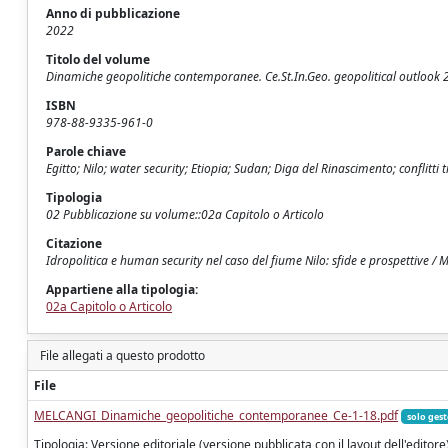
Anno di pubblicazione
2022
Titolo del volume
Dinamiche geopolitiche contemporanee. Ce.St.In.Geo. geopolitical outlook
ISBN
978-88-9335-961-0
Parole chiave
Egitto; Nilo; water security; Etiopia; Sudan; Diga del Rinascimento; conflitti 
Tipologia
02 Pubblicazione su volume::02a Capitolo o Articolo
Citazione
Idropolitica e human security nel caso del fiume Nilo: sfide e prospettive / M
Appartiene alla tipologia:
02a Capitolo o Articolo
File allegati a questo prodotto
File
MELCANGI_Dinamiche_geopolitiche_contemporanee_Ce-1-18.pdf
solo gest
Tipologia: Versione editoriale (versione pubblicata con il layout dell'editore