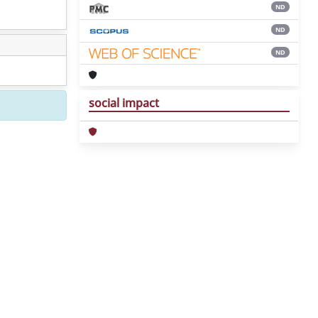
ND
ND
ND
social impact