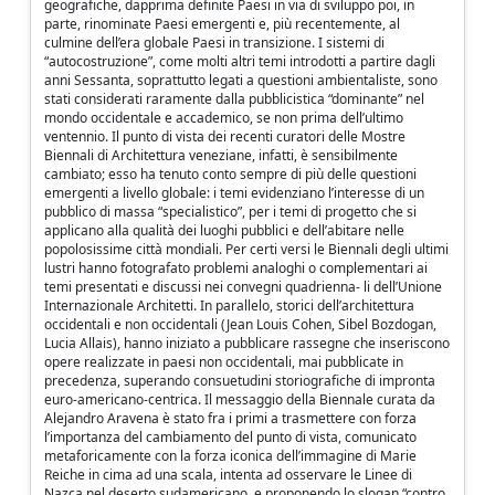
geografiche, dapprima definite Paesi in via di sviluppo poi, in
parte, rinominate Paesi emergenti e, più recentemente, al
culmine dell’era globale Paesi in transizione. I sistemi di
“autocostruzione”, come molti altri temi introdotti a partire dagli
anni Sessanta, soprattutto legati a questioni ambientaliste, sono
stati considerati raramente dalla pubblicistica “dominante” nel
mondo occidentale e accademico, se non prima dell’ultimo
ventennio. Il punto di vista dei recenti curatori delle Mostre
Biennali di Architettura veneziane, infatti, è sensibilmente
cambiato; esso ha tenuto conto sempre di più delle questioni
emergenti a livello globale: i temi evidenziano l’interesse di un
pubblico di massa “specialistico”, per i temi di progetto che si
applicano alla qualità dei luoghi pubblici e dell’abitare nelle
popolosissime città mondiali. Per certi versi le Biennali degli ultimi
lustri hanno fotografato problemi analoghi o complementari ai
temi presentati e discussi nei convegni quadrienna- li dell’Unione
Internazionale Architetti. In parallelo, storici dell’architettura
occidentali e non occidentali (Jean Louis Cohen, Sibel Bozdogan,
Lucia Allais), hanno iniziato a pubblicare rassegne che inseriscono
opere realizzate in paesi non occidentali, mai pubblicate in
precedenza, superando consuetudini storiografiche di impronta
euro-americano-centrica. Il messaggio della Biennale curata da
Alejandro Aravena è stato fra i primi a trasmettere con forza
l’importanza del cambiamento del punto di vista, comunicato
metaforicamente con la forza iconica dell’immagine di Marie
Reiche in cima ad una scala, intenta ad osservare le Linee di
Nazca nel deserto sudamericano, e proponendo lo slogan “contro