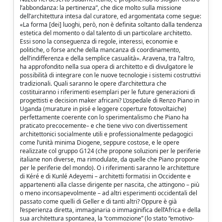
l’abbondanza: la pertinenza”, che dice molto sulla missione
dell’architettura intesa dal curatore, ed argomentata come segue:
«La forma [dei] luoghi, però, non è definita soltanto dalla tendenza
estetica del momento o dal talento di un particolare architetto.
Essi sono la conseguenza di regole, interessi, economie e
politiche, o forse anche della mancanza di coordinamento,
dell’indifferenza e della semplice casualità». Aravena, tra l’altro,
ha approfondito nella sua opera di architetto e di divulgatore le
possibilità di integrare con le nuove tecnologie i sistemi costruttivi
tradizionali. Quali saranno le opere d’architettura che
costituiranno i riferimenti esemplari per le future generazioni di
progettisti e decision maker africani? L’ospedale di Renzo Piano in
Uganda (murature in pisé e leggere coperture fotovoltaiche)
perfettamente coerente con lo sperimentalismo che Piano ha
praticato precocemente– e che tiene vivo con divertissement
architettonici socialmente utili e professionalmente pedagogici
come l’unità minima Diogene, seppure costose, e le opere
realizzate col gruppo G124 (che propone soluzioni per le periferie
italiane non diverse, ma rimodulate, da quelle che Piano propone
per le periferie del mondo). O i riferimenti saranno le architetture
di Kéré e di Kunlé Adeyemi – architetti formatisi in Occidente e
appartenenti alla classe dirigente per nascita, che attingono – più
o meno inconsapevolmente – ad altri esperimenti occidentali del
passato come quelli di Geller e di tanti altri? Oppure è già
l’esperienza diretta, immaginaria o immaginifica dell’Africa e della
sua architettura spontanea, la “commozione” (lo stato “emotivo-