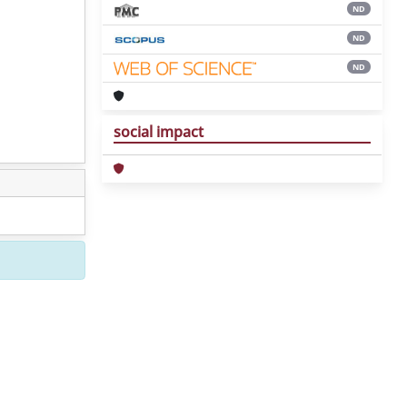
ND
ND
ND
social impact