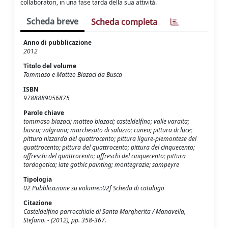
collaboratori, in una fase tarda della sua attività.
Scheda breve
Scheda completa
Anno di pubblicazione
2012
Titolo del volume
Tommaso e Matteo Biazaci da Busca
ISBN
9788889056875
Parole chiave
tommaso biazaci; matteo biazaci; casteldelfino; valle varaita;
busca; valgrana; marchesato di saluzzo; cuneo; pittura di luce;
pittura nizzarda del quattrocento; pittura ligure-piemontese del
quattrocento; pittura del quattrocento; pittura del cinquecento;
affreschi del quattrocento; affreschi del cinquecento; pittura
tardogotica; late gothic painting; montegrazie; sampeyre
Tipologia
02 Pubblicazione su volume::02f Scheda di catalogo
Citazione
Casteldelfino parrocchiale di Santa Margherita / Manavella,
Stefano. - (2012), pp. 358-367.