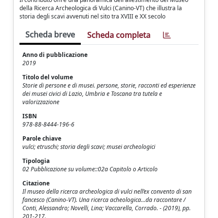
della Ricerca Archeologica di Vulci (Canino-VT) che illustra la
storia degli scavi avvenuti nel sito tra XVIII e XX secolo
Scheda breve
Scheda completa
Anno di pubblicazione
2019
Titolo del volume
Storie di persone e di musei. persone, storie, racconti ed esperienze
dei musei civici di Lazio, Umbria e Toscana tra tutela e
valorizzazione
ISBN
978-88-8444-196-6
Parole chiave
vulci; etruschi; storia degli scavi; musei archeologici
Tipologia
02 Pubblicazione su volume::02a Capitolo o Articolo
Citazione
Il museo della ricerca archeologica di vulci nell’ex convento di san
fancesco (Canino-VT). Una ricerca acheologica…da raccontare /
Conti, Alessandro; Novelli, Lina; Vaccarella, Corrado. - (2019), pp.
201-217.