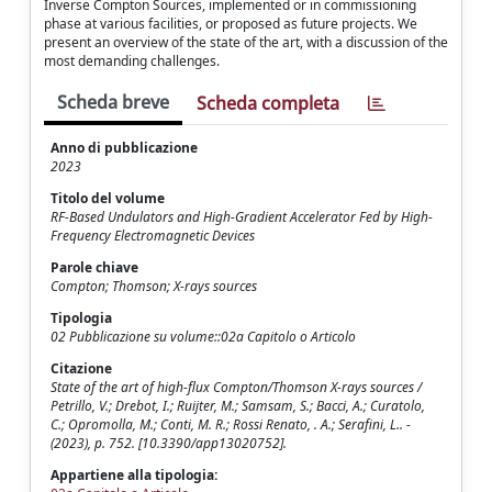
Inverse Compton Sources, implemented or in commissioning
phase at various facilities, or proposed as future projects. We
present an overview of the state of the art, with a discussion of the
most demanding challenges.
Scheda breve
Scheda completa
Anno di pubblicazione
2023
Titolo del volume
RF-Based Undulators and High-Gradient Accelerator Fed by High-
Frequency Electromagnetic Devices
Parole chiave
Compton; Thomson; X-rays sources
Tipologia
02 Pubblicazione su volume::02a Capitolo o Articolo
Citazione
State of the art of high-flux Compton/Thomson X-rays sources /
Petrillo, V.; Drebot, I.; Ruijter, M.; Samsam, S.; Bacci, A.; Curatolo,
C.; Opromolla, M.; Conti, M. R.; Rossi Renato, . A.; Serafini, L.. -
(2023), p. 752. [10.3390/app13020752].
Appartiene alla tipologia: