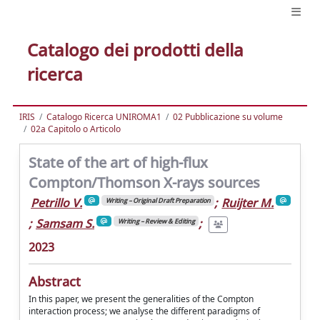
Catalogo dei prodotti della
ricerca
IRIS
Catalogo Ricerca UNIROMA1
02 Pubblicazione su volume
02a Capitolo o Articolo
State of the art of high-flux
Compton/Thomson X-rays sources
Petrillo V.
;
Ruijter M.
Writing – Original Draft Preparation
;
Samsam S.
;
Writing – Review & Editing
2023
Abstract
In this paper, we present the generalities of the Compton
interaction process; we analyse the different paradigms of