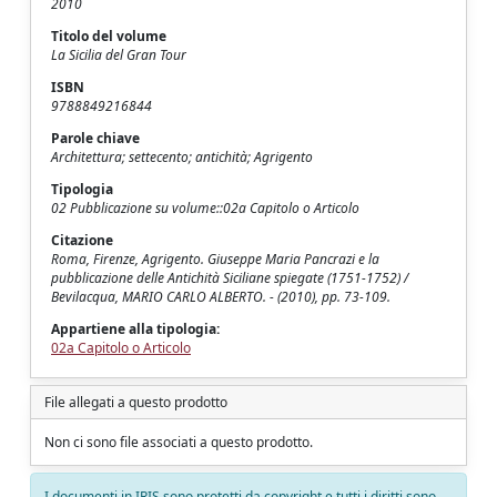
2010
Titolo del volume
La Sicilia del Gran Tour
ISBN
9788849216844
Parole chiave
Architettura; settecento; antichità; Agrigento
Tipologia
02 Pubblicazione su volume::02a Capitolo o Articolo
Citazione
Roma, Firenze, Agrigento. Giuseppe Maria Pancrazi e la
pubblicazione delle Antichità Siciliane spiegate (1751-1752) /
Bevilacqua, MARIO CARLO ALBERTO. - (2010), pp. 73-109.
Appartiene alla tipologia:
02a Capitolo o Articolo
File allegati a questo prodotto
Non ci sono file associati a questo prodotto.
I documenti in IRIS sono protetti da copyright e tutti i diritti sono