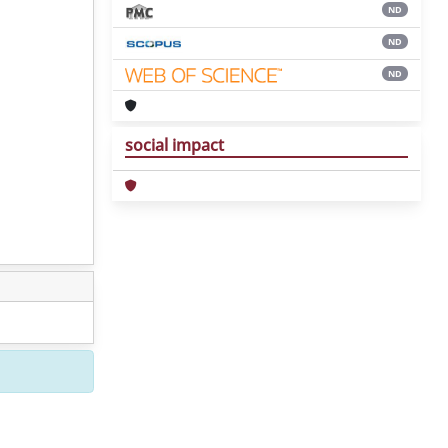
ND
ND
ND
social impact