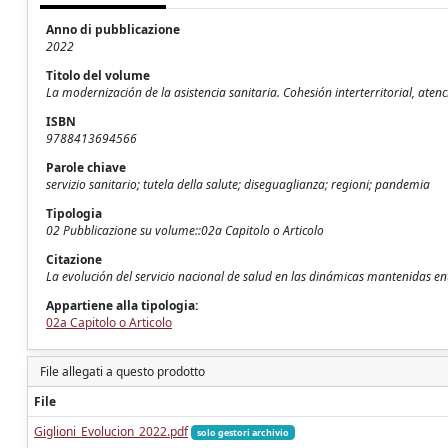
Anno di pubblicazione
2022
Titolo del volume
La modernización de la asistencia sanitaria. Cohesión interterritorial, atenc
ISBN
9788413694566
Parole chiave
servizio sanitario; tutela della salute; diseguaglianza; regioni; pandemia
Tipologia
02 Pubblicazione su volume::02a Capitolo o Articolo
Citazione
La evolución del servicio nacional de salud en las dinámicas mantenidas entr
Appartiene alla tipologia:
02a Capitolo o Articolo
File allegati a questo prodotto
File
Giglioni_Evolucion_2022.pdf
solo gestori archivio