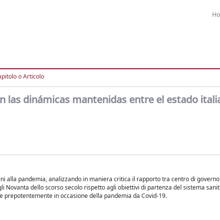
H
pitolo o Articolo
en las dinámicas mantenidas entre el estado itali
ini alla pandemia, analizzando in maniera critica il rapporto tra centro di governo
gli Novanta dello scorso secolo rispetto agli obiettivi di partenza del sistema sanita
rse prepotentemente in occasione della pandemia da Covid-19.