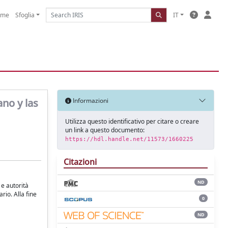
ome
Sfoglia
IT
ano y las
Informazioni
Utilizza questo identificativo per citare o creare
un link a questo documento:
https://hdl.handle.net/11573/1660225
Citazioni
ND
 e autorità
rio. Alla fine
0
ND