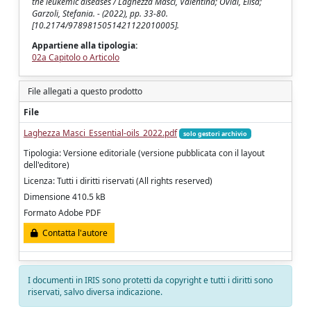
the leukemic diseases / Laghezza Masci, Valentina; Ovidi, Elisa;
Garzoli, Stefania. - (2022), pp. 33-80.
[10.2174/9789815051421122010005].
Appartiene alla tipologia:
02a Capitolo o Articolo
File allegati a questo prodotto
File
Laghezza Masci_Essential-oils_2022.pdf
solo gestori archivio
Tipologia: Versione editoriale (versione pubblicata con il layout
dell'editore)
Licenza: Tutti i diritti riservati (All rights reserved)
Dimensione 410.5 kB
Formato Adobe PDF
Contatta l'autore
I documenti in IRIS sono protetti da copyright e tutti i diritti sono
riservati, salvo diversa indicazione.