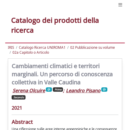
Catalogo dei prodotti della
ricerca
IRIS
Catalogo Ricerca UNIROMA1
02 Pubblicazione su volume
02a Capitolo o Articolo
Cambiamenti climatici e territori
marginali. Un percorso di conoscenza
collettiva in Valle Caudina
Serena Olcuire
;
Leandro Pisano
Primo
Secondo
2021
Abstract
Una riflessione sulle aree interne appenniniche e le conseguenze